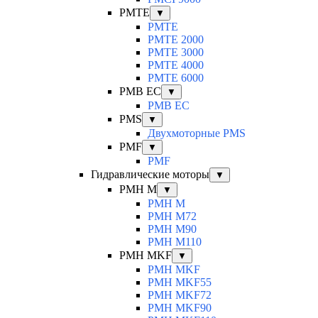
PMTE
▼
PMTE
PMTE 2000
PMTE 3000
PMTE 4000
PMTE 6000
PMB EC
▼
PMB EC
PMS
▼
Двухмоторные PMS
PMF
▼
PMF
Гидравлические моторы
▼
PMH M
▼
PMH M
PMH M72
PMH M90
PMH M110
PMH MKF
▼
PMH MKF
PMH MKF55
PMH MKF72
PMH MKF90