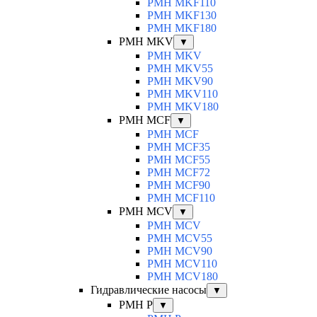
PMH MKF110
PMH MKF130
PMH MKF180
PMH MKV
▼
PMH MKV
PMH MKV55
PMH MKV90
PMH MKV110
PMH MKV180
PMH MCF
▼
PMH MCF
PMH MCF35
PMH MCF55
PMH MCF72
PMH MCF90
PMH MCF110
PMH MCV
▼
PMH MCV
PMH MCV55
PMH MCV90
PMH MCV110
PMH MCV180
Гидравлические насосы
▼
PMH P
▼