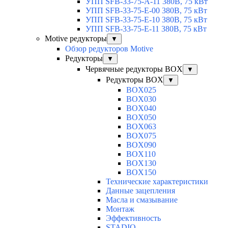
УПП SFB-33-75-A-11 380В, 75 кВт
УПП SFB-33-75-E-00 380В, 75 кВт
УПП SFB-33-75-E-10 380В, 75 кВт
УПП SFB-33-75-E-11 380В, 75 кВт
Motive редукторы
▼
Обзор редукторов Motive
Редукторы
▼
Червячные редукторы BOX
▼
Редукторы BOX
▼
BOX025
BOX030
BOX040
BOX050
BOX063
BOX075
BOX090
BOX110
BOX130
BOX150
Технические характеристики
Данные зацепления
Масла и смазывание
Монтаж
Эффективность
STADIO