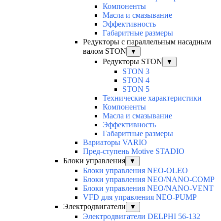
Компоненты
Масла и смазывание
Эффективность
Габаритные размеры
Редукторы с параллельным насадным
валом STON
▼
Редукторы STON
▼
STON 3
STON 4
STON 5
Технические характеристики
Компоненты
Масла и смазывание
Эффективность
Габаритные размеры
Вариаторы VARIO
Пред-ступень Motive STADIO
Блоки управления
▼
Блоки управления NEO-OLEO
Блоки управления NEO/NANO-COMP
Блоки управления NEO/NANO-VENT
VFD для управления NEO-PUMP
Электродвигатели
▼
Электродвигатели DELPHI 56-132