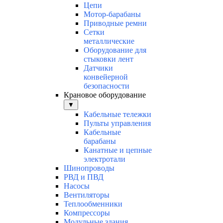
Цепи
Мотор-барабаны
Приводные ремни
Сетки
металлические
Оборудование для
стыковки лент
Датчики
конвейерной
безопасности
Крановое оборудование
▼
Кабельные тележки
Пульты управления
Кабельные
барабаны
Канатные и цепные
электротали
Шинопроводы
РВД и ПВД
Насосы
Вентиляторы
Теплообменники
Компрессоры
Модульные здания