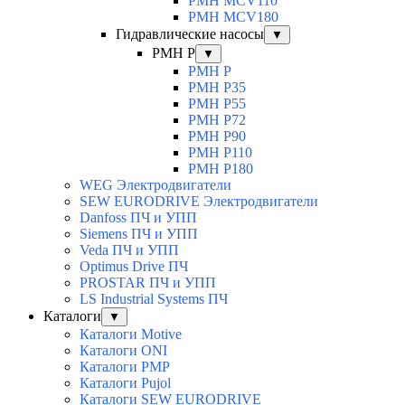
PMH MCV110
PMH MCV180
Гидравлические насосы
▼
PMH P
▼
PMH P
PMH P35
PMH P55
PMH P72
PMH P90
PMH P110
PMH P180
WEG Электродвигатели
SEW EURODRIVE Электродвигатели
Danfoss ПЧ и УПП
Siemens ПЧ и УПП
Veda ПЧ и УПП
Optimus Drive ПЧ
PROSTAR ПЧ и УПП
LS Industrial Systems ПЧ
Каталоги
▼
Каталоги Motive
Каталоги ONI
Каталоги PMP
Каталоги Pujol
Каталоги SEW EURODRIVE