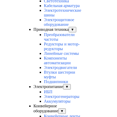
Светотехника
Кабельная арматура
Электротехнические
шины
Электрощитовое
оборудование
Приводная техника
▼
Преобразователи
частоты
Редукторы и мотор-
редукторы
Линейные системы
Компоненты
автоматизации
Электродвигатели
Втулки шестерни
муфты
Подшипники
Электропитание
▼
ИБП
Электрогенераторы
Аккумуляторы
Конвейерное
оборудование
▼
Конвейерные ленты