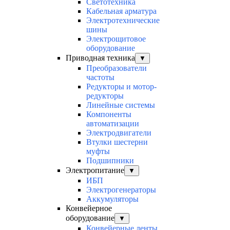
Светотехника
Кабельная арматура
Электротехнические
шины
Электрощитовое
оборудование
Приводная техника
▼
Преобразователи
частоты
Редукторы и мотор-
редукторы
Линейные системы
Компоненты
автоматизации
Электродвигатели
Втулки шестерни
муфты
Подшипники
Электропитание
▼
ИБП
Электрогенераторы
Аккумуляторы
Конвейерное
оборудование
▼
Конвейерные ленты