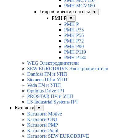
PMH MCV110
PMH MCV180
Гидравлические насосы
▼
PMH P
▼
PMH P
PMH P35
PMH P55
PMH P72
PMH P90
PMH P110
PMH P180
WEG Электродвигатели
SEW EURODRIVE Электродвигатели
Danfoss ПЧ и УПП
Siemens ПЧ и УПП
Veda ПЧ и УПП
Optimus Drive ПЧ
PROSTAR ПЧ и УПП
LS Industrial Systems ПЧ
Каталоги
▼
Каталоги Motive
Каталоги ONI
Каталоги PMP
Каталоги Pujol
Каталоги SEW EURODRIVE