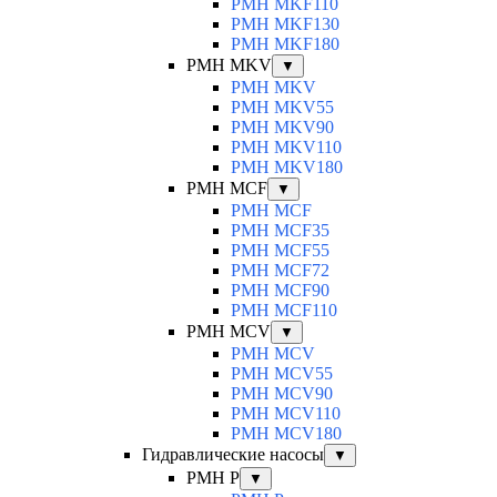
PMH MKF110
PMH MKF130
PMH MKF180
PMH MKV
▼
PMH MKV
PMH MKV55
PMH MKV90
PMH MKV110
PMH MKV180
PMH MCF
▼
PMH MCF
PMH MCF35
PMH MCF55
PMH MCF72
PMH MCF90
PMH MCF110
PMH MCV
▼
PMH MCV
PMH MCV55
PMH MCV90
PMH MCV110
PMH MCV180
Гидравлические насосы
▼
PMH P
▼