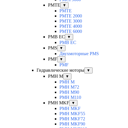
PMTE
▼
PMTE
PMTE 2000
PMTE 3000
PMTE 4000
PMTE 6000
PMB EC
▼
PMB EC
PMS
▼
Двухмоторные PMS
PMF
▼
PMF
Гидравлические моторы
▼
PMH M
▼
PMH M
PMH M72
PMH M90
PMH M110
PMH MKF
▼
PMH MKF
PMH MKF55
PMH MKF72
PMH MKF90