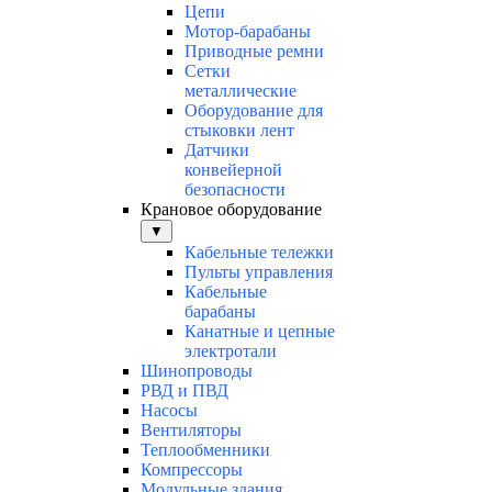
Цепи
Мотор-барабаны
Приводные ремни
Сетки
металлические
Оборудование для
стыковки лент
Датчики
конвейерной
безопасности
Крановое оборудование
▼
Кабельные тележки
Пульты управления
Кабельные
барабаны
Канатные и цепные
электротали
Шинопроводы
РВД и ПВД
Насосы
Вентиляторы
Теплообменники
Компрессоры
Модульные здания