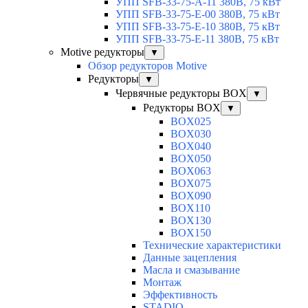
УПП SFB-33-75-A-11 380В, 75 кВт
УПП SFB-33-75-E-00 380В, 75 кВт
УПП SFB-33-75-E-10 380В, 75 кВт
УПП SFB-33-75-E-11 380В, 75 кВт
Motive редукторы
▼
Обзор редукторов Motive
Редукторы
▼
Червячные редукторы BOX
▼
Редукторы BOX
▼
BOX025
BOX030
BOX040
BOX050
BOX063
BOX075
BOX090
BOX110
BOX130
BOX150
Технические характеристики
Данные зацепления
Масла и смазывание
Монтаж
Эффективность
STADIO