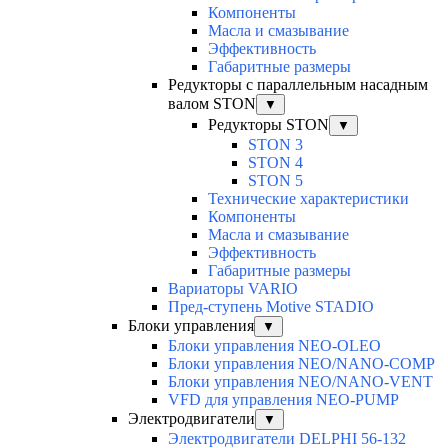
Компоненты
Масла и смазывание
Эффективность
Габаритные размеры
Редукторы с параллельным насадным
валом STON
▼
Редукторы STON
▼
STON 3
STON 4
STON 5
Технические характеристики
Компоненты
Масла и смазывание
Эффективность
Габаритные размеры
Вариаторы VARIO
Пред-ступень Motive STADIO
Блоки управления
▼
Блоки управления NEO-OLEO
Блоки управления NEO/NANO-COMP
Блоки управления NEO/NANO-VENT
VFD для управления NEO-PUMP
Электродвигатели
▼
Электродвигатели DELPHI 56-132